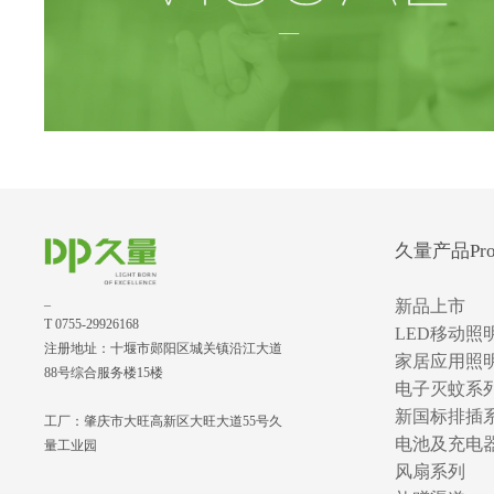
久量产品Prod
_
新品上市
T 0755-29926168
LED移动照
注册地址：十堰市郧阳区城关镇沿江大道
家居应用照
88号综合服务楼15楼
电子灭蚊系
新国标排插
工厂：肇庆市大旺高新区大旺大道55号久
电池及充电
量工业园
风扇系列